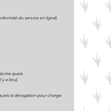
formité du service en ligne
].
décrire quels
y a lieu].
esquels la dérogation pour charge