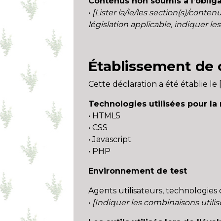
Contenus non soumis à l’obliga
•
[Lister la/le/les section(s)/conte
législation applicable, indiquer les a
Établissement de c
Cette déclaration a été établie le 
Technologies utilisées pour la 
• HTML5
• CSS
• Javascript
• PHP
Environnement de test
Agents utilisateurs, technologies d’
•
[Indiquer les combinaisons utilis