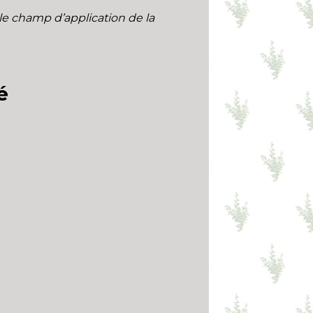
s le champ d’application de la
é