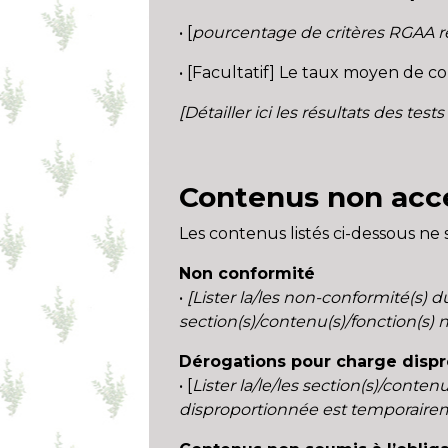
• [
pourcentage de critères RGAA 
• [Facultatif] Le taux moyen de co
[Détailler ici les résultats des test
Contenus non acce
Les contenus listés ci-dessous ne 
Non conformité
•
[Lister la/les non-conformité(s) d
section(s)/contenu(s)/fonction(s) n
Dérogations pour charge disp
• [
Lister la/le/les section(s)/conte
disproportionnée est temporairemen