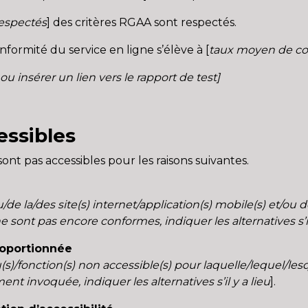
respectés
] des critères RGAA sont respectés.
nformité du service en ligne s’élève à [
taux moyen de con
s ou insérer un lien vers le rapport de test]
ssibles
sont pas accessibles pour les raisons suivantes.
u/de la/des site(s) internet/application(s) mobile(s) et/ou 
e sont pas encore conformes, indiquer les alternatives s’il 
roportionnée
nu(s)/fonction(s) non accessible(s) pour laquelle/lequel/l
t invoquée, indiquer les alternatives s’il y a lieu
].