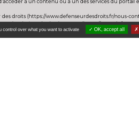
d’accéder à un contenu ou à un des services du portail 
 des droits (https://www.defenseurdesdroits.fr/nous-con
eur des droits près de chez vous (https://www.defenseur
 control over what you want to activate
OK, accept all
e (gratuit, ne pas mettre de timbre) Défenseur des droits
Le
La
La
Tr
I