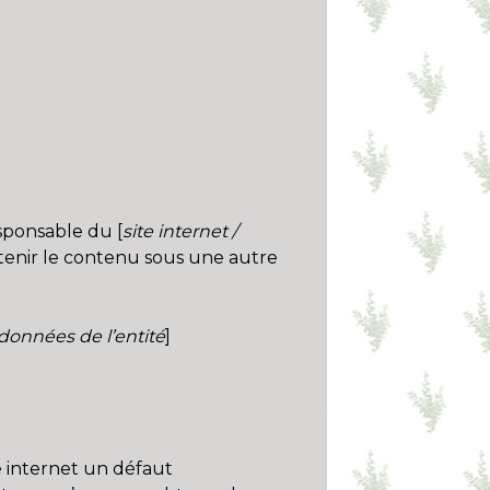
sponsable du [
site internet /
btenir le contenu sous une autre
données de l’entité
]
te internet un défaut