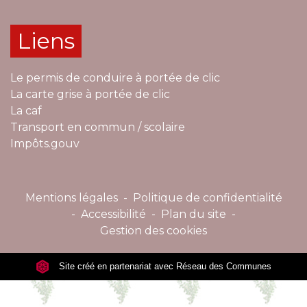
Liens
Le permis de conduire à portée de clic
La carte grise à portée de clic
La caf
Transport en commun / scolaire
Impôts.gouv
Mentions légales
-
Politique de confidentialité
-
Accessibilité
-
Plan du site
-
Gestion des cookies
Site créé en partenariat avec Réseau des Communes