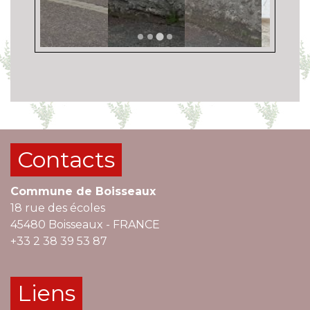
Contacts
Commune de Boisseaux
18 rue des écoles
45480 Boisseaux - FRANCE
+33 2 38 39 53 87
Liens