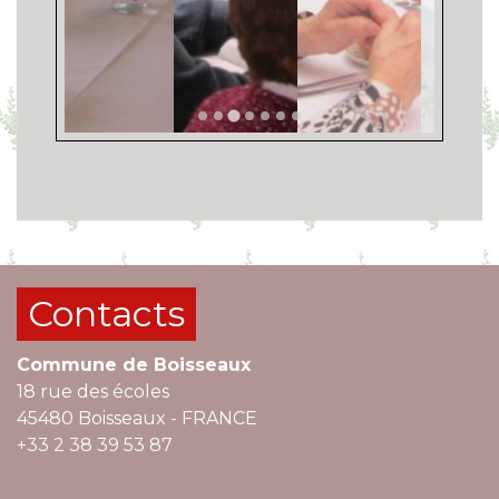
Contacts
Commune de Boisseaux
18 rue des écoles
45480 Boisseaux - FRANCE
+33 2 38 39 53 87