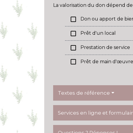
La valorisation du don dépend de
check_box_outline_blank
Don ou apport de bie
check_box_outline_blank
Prêt d'un local
check_box_outline_blank
Prestation de service
check_box_outline_blank
Prêt de main d'œuvre
Textes de référence
Services en ligne et formulai
Questions ? Réponses !