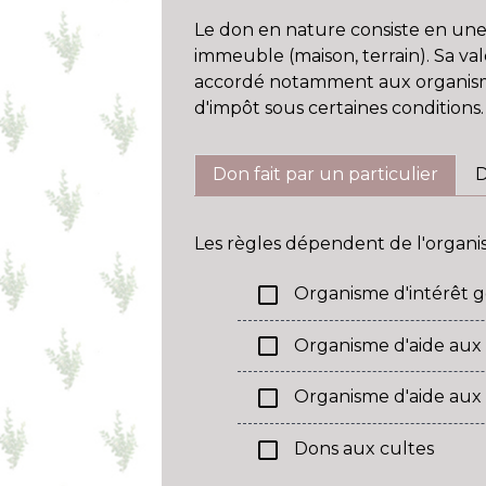
Le don en nature consiste en une 
immeuble (maison, terrain). Sa va
accordé notamment aux organismes
d'impôt sous certaines conditions.
Don fait par un particulier
D
Les règles dépendent de l'organis
check_box_outline_blank
Organisme d'intérêt g
check_box_outline_blank
Organisme d'aide aux p
check_box_outline_blank
Organisme d'aide aux
check_box_outline_blank
Dons aux cultes