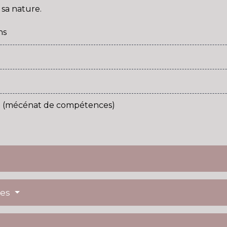
 sa nature.
ns
 (mécénat de compétences)
res