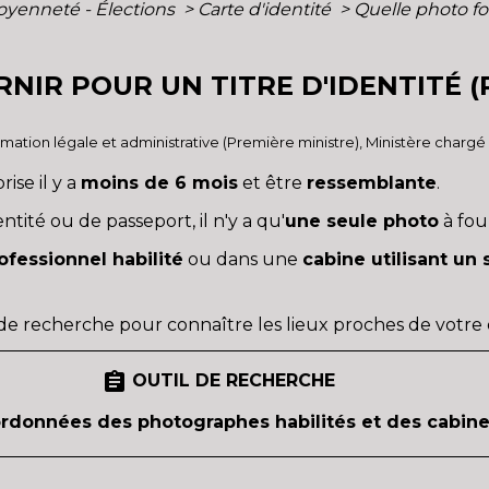
toyenneté - Élections
>
Carte d'identité
>
Quelle photo fou
NIR POUR UN TITRE D'IDENTITÉ 
ormation légale et administrative (Première ministre), Ministère chargé 
rise il y a
moins de 6 mois
et être
ressemblante
.
ité ou de passeport, il n'y a qu'
une seule photo
à fou
ofessionnel habilité
ou dans une
cabine utilisant un
 de recherche pour connaître les lieux proches de votre d
assignment
OUTIL DE RECHERCHE
ordonnées des photographes habilités et des cabin