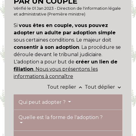
PAR UN COUPLE
Vérifié le 01 Jan 2023 - Direction de l'information légale
et administrative (Première ministre)
Si
vous êtes en couple, vous pouvez
adopter un adulte par adoption simple
sous certaines conditions. Le majeur doit
consentir à son adoption
. La procédure se
déroule devant le tribunal judiciaire.
L'adoption a pour but de
créer un lien de
filiation
. Nous vous présentons les
informations à connaître
Tout replier
Tout déplier
keyboard_arrow_up
keyboard_arrow_down
Qui peut adopter ?
Quelle est la forme de l'adoption ?