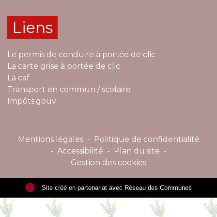
Liens
Le permis de conduire à portée de clic
La carte grise à portée de clic
La caf
Transport en commun / scolaire
Impôts.gouv
Mentions légales
-
Politique de confidentialité
-
Accessibilité
-
Plan du site
-
Gestion des cookies
Site créé en partenariat avec Réseau des Communes