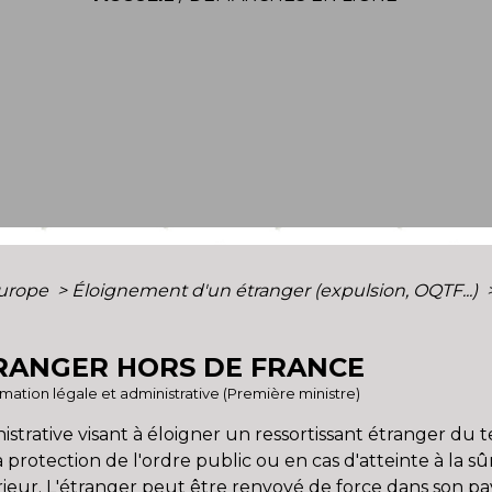
Europe
>
Éloignement d'un étranger (expulsion, OQTF...)
TRANGER HORS DE FRANCE
ormation légale et administrative (Première ministre)
trative visant à éloigner un ressortissant étranger du t
la protection de l'ordre public ou en cas d'atteinte à la sûr
térieur. L'étranger peut être renvoyé de force dans son p