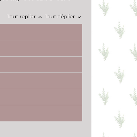
Tout replier
Tout déplier
keyboard_arrow_up
keyboard_arrow_down