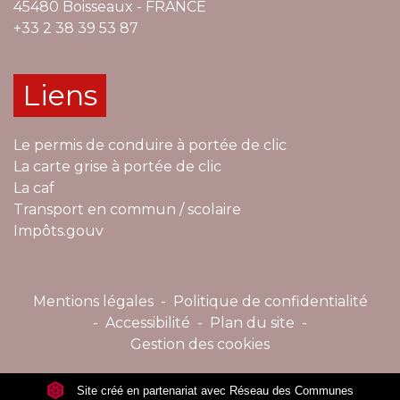
45480 Boisseaux - FRANCE
+33 2 38 39 53 87
Liens
Le permis de conduire à portée de clic
La carte grise à portée de clic
La caf
Transport en commun / scolaire
Impôts.gouv
Mentions légales
-
Politique de confidentialité
-
Accessibilité
-
Plan du site
-
Gestion des cookies
Site créé en partenariat avec Réseau des Communes