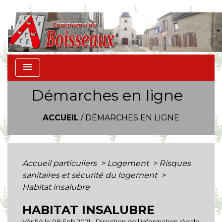
menu
Démarches en ligne
ACCUEIL
/
DÉMARCHES EN LIGNE
Accueil particuliers
>
Logement
>
Risques
sanitaires et sécurité du logement
>
Habitat insalubre
HABITAT INSALUBRE
Vérifié le 08 Feb 2021 - Direction de l'information légale