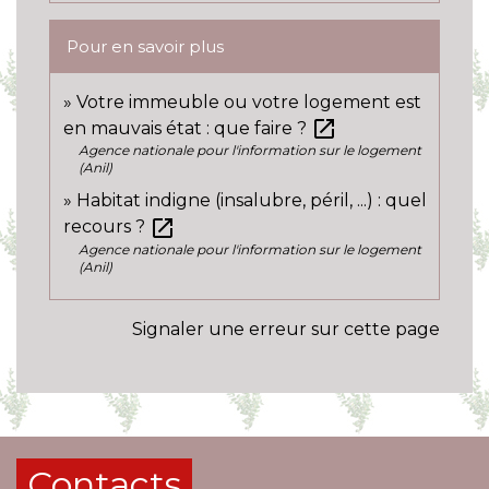
Pour en savoir plus
Votre immeuble ou votre logement est
open_in_new
en mauvais état : que faire ?
Agence nationale pour l'information sur le logement
(Anil)
Habitat indigne (insalubre, péril, ...) : quel
open_in_new
recours ?
Agence nationale pour l'information sur le logement
(Anil)
Signaler une erreur sur cette page
Contacts