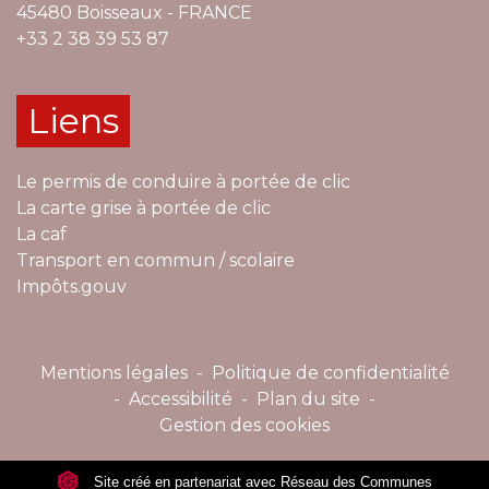
45480 Boisseaux - FRANCE
+33 2 38 39 53 87
Liens
Le permis de conduire à portée de clic
La carte grise à portée de clic
La caf
Transport en commun / scolaire
Impôts.gouv
Mentions légales
-
Politique de confidentialité
-
Accessibilité
-
Plan du site
-
Gestion des cookies
Site créé en partenariat avec Réseau des Communes