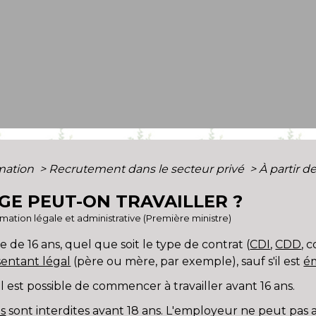
rmation
>
Recrutement dans le secteur privé
>
À partir d
ÂGE PEUT-ON TRAVAILLER ?
ormation légale et administrative (Première ministre)
âge de 16 ans, quel que soit le type de contrat (
CDI
,
CDD
, 
entant légal
(père ou mère, par exemple), sauf s'il est
é
il est possible de commencer à travailler avant 16 ans.
es
sont interdites avant 18 ans. L'employeur ne peut pas 