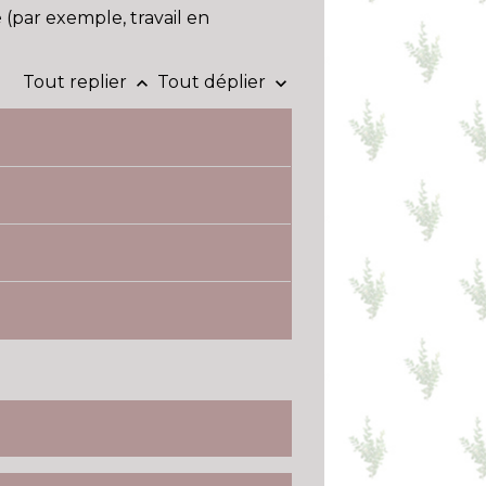
 (par exemple, travail en
Tout replier
Tout déplier
keyboard_arrow_up
keyboard_arrow_down