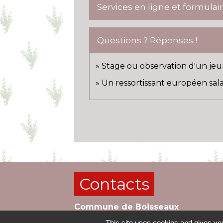
Services en ligne et formulai
Questions ? Réponses !
Stage ou observation d'un jeun
Un ressortissant européen salar
Contacts
Commune de Boisseaux
18 rue des écoles
This site uses cookies and gives you