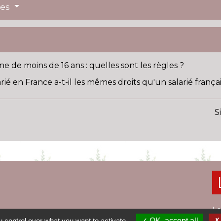
res
e de moins de 16 ans : quelles sont les règles ?
ié en France a-t-il les mêmes droits qu'un salarié françai
S
Le
 control over what you want to activate
OK, accept all