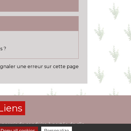
s ?
ignaler une erreur sur cette page
Liens
 permis de conduire à portée de clic
Deny all cookies
Personalize