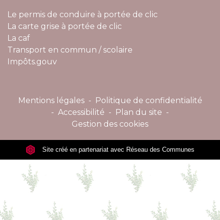
Le permis de conduire à portée de clic
La carte grise à portée de clic
La caf
Transport en commun / scolaire
Impôts.gouv
Mentions légales
-
Politique de confidentialité
-
Accessibilité
-
Plan du site
-
Gestion des cookies
Site créé en partenariat avec Réseau des Communes