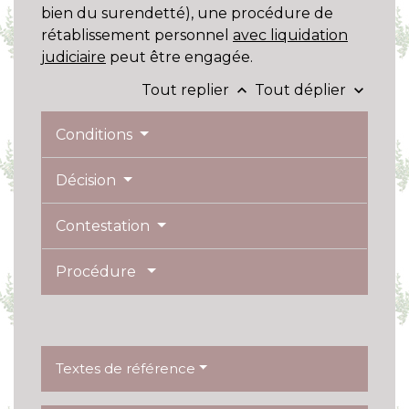
bien du surendetté), une procédure de
rétablissement personnel
avec liquidation
judiciaire
peut être engagée.
Tout replier
Tout déplier
keyboard_arrow_up
keyboard_arrow_down
Conditions
Décision
Contestation
Procédure
Textes de référence