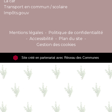
La caf
Transport en commun / scolaire
Impôts.gouv
Mentions légales
-
Politique de confidentialité
-
Accessibilité
-
Plan du site
-
Gestion des cookies
Site créé en partenariat avec Réseau des Communes