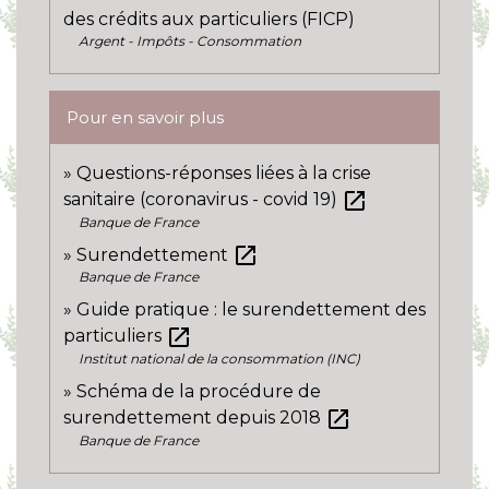
des crédits aux particuliers (FICP)
Argent - Impôts - Consommation
Pour en savoir plus
Questions-réponses liées à la crise
open_in_new
sanitaire (coronavirus - covid 19)
Banque de France
open_in_new
Surendettement
Banque de France
Guide pratique : le surendettement des
open_in_new
particuliers
Institut national de la consommation (INC)
Schéma de la procédure de
open_in_new
surendettement depuis 2018
Banque de France