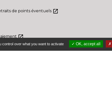
open_in_new
traits de points éventuels
open_in_new
 paiement
 control over what you want to activate
OK, accept all
S
Le
La