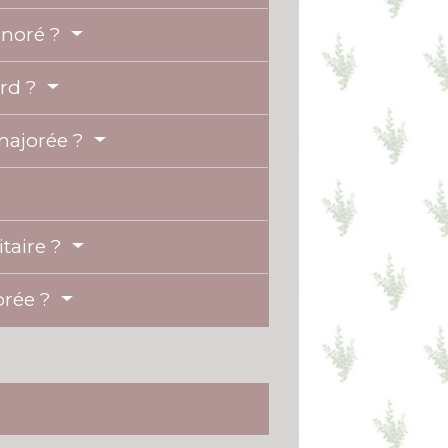
inoré ?
ard ?
majorée ?
taire ?
orée ?