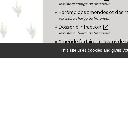
Ministère chargé de l'intérieur
Barème des amendes et des re
Ministère chargé de l'intérieur
open_in_new
Dossier d'infraction
Ministère chargé de l'intérieur
Amende forfaire : moyens de
Ministère chargé de l'intérieur
This site uses cookies and gives you
Contacts
Commune de Boisseaux
18 rue des écoles