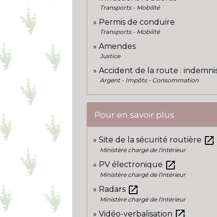
Transports - Mobilité
Permis de conduire
Transports - Mobilité
Amendes
Justice
Accident de la route : indemni
Argent - Impôts - Consommation
Pour en savoir plus
open_in_new
Site de la sécurité routière
Ministère chargé de l'intérieur
open_in_new
PV électronique
Ministère chargé de l'intérieur
open_in_new
Radars
Ministère chargé de l'intérieur
open_in_new
Vidéo-verbalisation