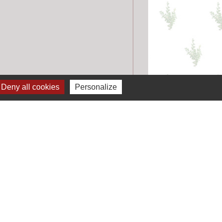
Deny all cookies
Personalize
ignaler une erreur sur cette page
Liens
 permis de conduire à portée de clic
 carte grise à portée de clic