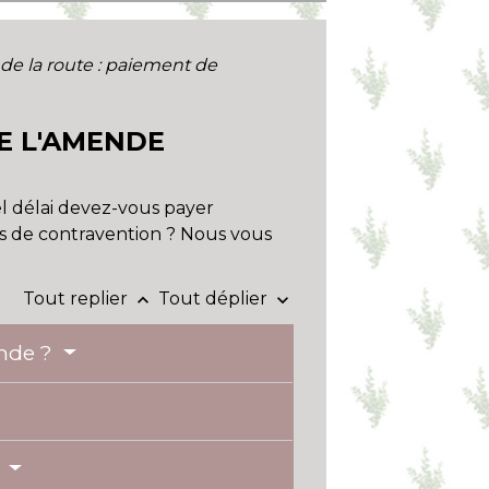
de la route : paiement de
E L'AMENDE
l délai devez-vous payer
is de contravention ? Nous vous
Tout replier
Tout déplier
keyboard_arrow_up
keyboard_arrow_down
ende ?
?