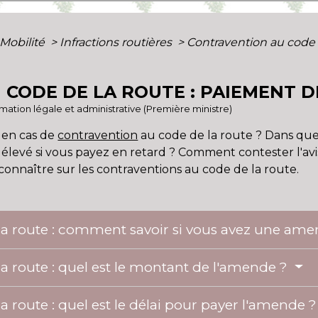
 Mobilité
>
Infractions routières
>
Contravention au code 
CODE DE LA ROUTE : PAIEMENT D
ormation légale et administrative (Première ministre)
 en cas de
contravention
au code de la route ? Dans que
 élevé si vous payez en retard ? Comment contester l'av
 connaître sur les contraventions au code de la route.
la route : comment savoir si vous avez une am
a route : quel est le montant de l'amende ?
a route : quel est le délai pour payer l'amende 