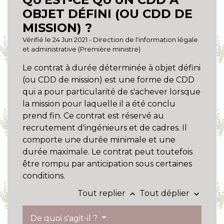
OBJET DÉFINI (OU CDD DE
MISSION) ?
Vérifié le 24 Jun 2021 - Direction de l'information légale
et administrative (Première ministre)
Le contrat à durée déterminée à objet défini
(ou CDD de mission) est une forme de CDD
qui a pour particularité de s'achever lorsque
la mission pour laquelle il a été conclu
prend fin. Ce contrat est réservé au
recrutement d'ingénieurs et de cadres. Il
comporte une durée minimale et une
durée maximale. Le contrat peut toutefois
être rompu par anticipation sous certaines
conditions.
Tout replier
Tout déplier
keyboard_arrow_up
keyboard_arrow_down
De quoi s'agit-il ?