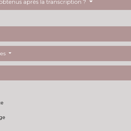
btenus après la transcription ?
res
ce
age