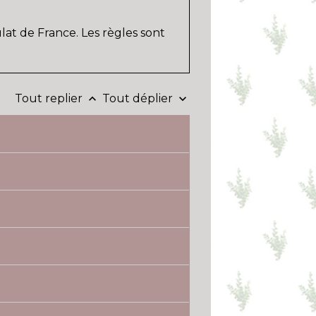
at de France. Les règles sont
Tout replier
Tout déplier
keyboard_arrow_up
keyboard_arrow_down