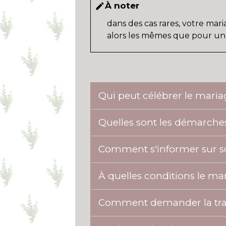
À noter
edit
dans des cas rares, votre ma
alors les mêmes que pour u
Qui peut célébrer le mari
Quelles sont les démarches
Comment s'informer sur s
À quelles conditions le ma
Comment demander la tran