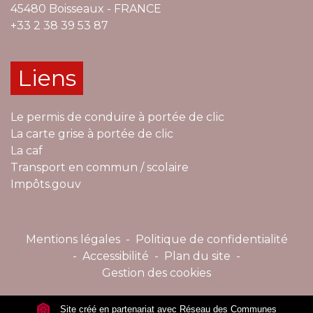
45480 Boisseaux - FRANCE
+33 2 38 39 53 87
Liens
Le permis de conduire à portée de clic
La carte grise à portée de clic
La caf
Transport en commun / scolaire
Impôts.gouv
Mentions légales
-
Politique de confidentialité
-
Accessibilité
-
Plan du site
-
Gestion des cookies
Site créé en partenariat avec Réseau des Communes