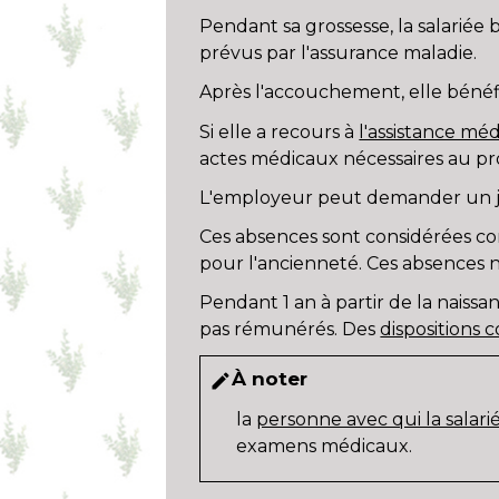
Pendant sa grossesse, la salariée
prévus par l'assurance maladie.
Après l'accouchement, elle bénéf
Si elle a recours à
l'assistance mé
actes médicaux nécessaires au pr
L'employeur peut demander un jus
Ces absences sont considérées co
pour l'ancienneté. Ces absences n
Pendant 1 an à partir de la naiss
pas rémunérés. Des
dispositions 
À noter
edit
la
personne avec qui la salari
examens médicaux.