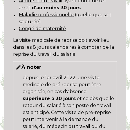
Accident du travail
ayant entraîné un
arrêt
d'au moins 30 jours
Maladie professionnelle
(quelle que soit
sa durée)
Congé de maternité
La visite médicale de reprise doit avoir lieu
dans les 8
jours calendaires
à compter de la
reprise du travail du salarié.
À noter
edit
depuis le 1
er
avril 2022, une visite
médicale de pré reprise peut être
organisée, en cas d'absence
supérieure à 30 jours
et ce dès que le
retour du salarié à son poste de travail
est anticipé. Cette visite de pré-reprise
peut intervenir à la demande du
salarié, du médecin du travail ou du