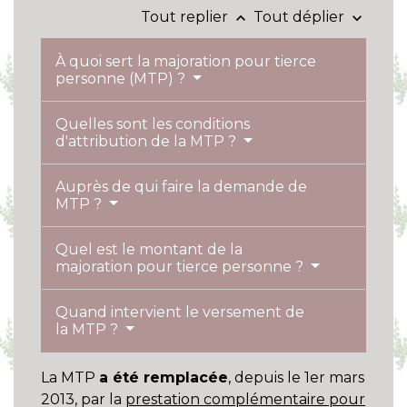
Tout replier
Tout déplier
keyboard_arrow_up
keyboard_arrow_down
À quoi sert la majoration pour tierce
personne (MTP) ?
Quelles sont les conditions
d'attribution de la MTP ?
Auprès de qui faire la demande de
MTP ?
Quel est le montant de la
majoration pour tierce personne ?
Quand intervient le versement de
la MTP ?
La MTP
a été remplacée
, depuis le 1
er
mars
2013, par la
prestation complémentaire pour