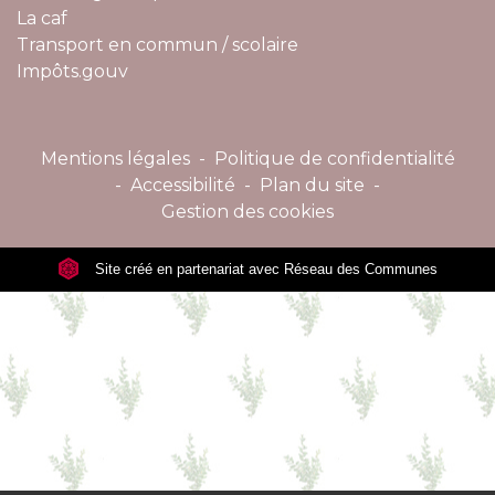
La caf
Transport en commun / scolaire
Impôts.gouv
Mentions légales
-
Politique de confidentialité
-
Accessibilité
-
Plan du site
-
Gestion des cookies
Site créé en partenariat avec Réseau des Communes