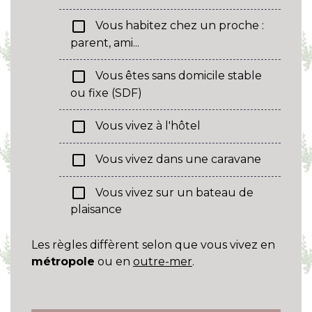
check_box_outline_blank
Vous habitez chez un proche :
parent, ami...
check_box_outline_blank
Vous êtes sans domicile stable
ou fixe (SDF)
check_box_outline_blank
Vous vivez à l'hôtel
check_box_outline_blank
Vous vivez dans une caravane
check_box_outline_blank
Vous vivez sur un bateau de
plaisance
Les règles diffèrent selon que vous vivez en
métropole
ou en
outre-mer
.