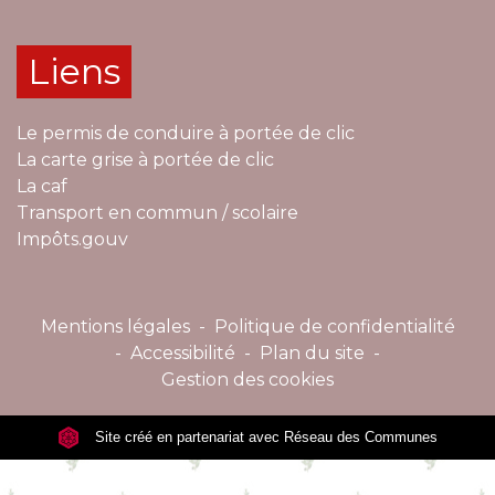
Liens
Le permis de conduire à portée de clic
La carte grise à portée de clic
La caf
Transport en commun / scolaire
Impôts.gouv
Mentions légales
-
Politique de confidentialité
-
Accessibilité
-
Plan du site
-
Gestion des cookies
Site créé en partenariat avec Réseau des Communes