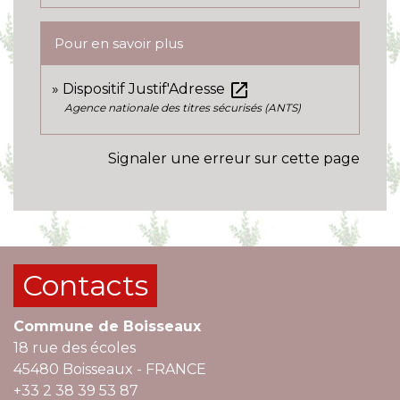
Pour en savoir plus
open_in_new
Dispositif Justif'Adresse
Agence nationale des titres sécurisés (ANTS)
Signaler une erreur sur cette page
Contacts
Commune de Boisseaux
18 rue des écoles
45480 Boisseaux - FRANCE
+33 2 38 39 53 87