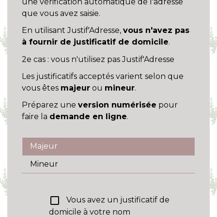
une vérification automatique de l'adresse
que vous avez saisie.
En utilisant Justif'Adresse,
vous n'avez pas
à fournir de justificatif de domicile
.
2e cas : vous n'utilisez pas Justif'Adresse
Les justificatifs acceptés varient selon que
vous êtes
majeur
ou
mineur
.
Préparez une
version numérisée
pour
faire la
demande en ligne
.
Majeur
Mineur
check_box_outline_blank
Vous avez un justificatif de
domicile à votre nom