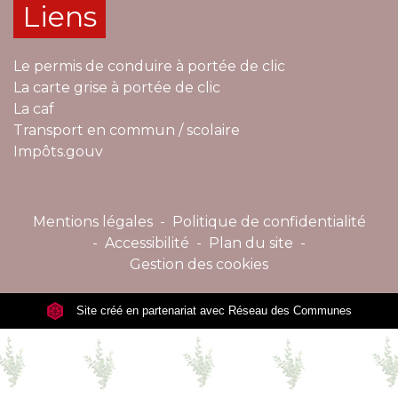
Liens
Le permis de conduire à portée de clic
La carte grise à portée de clic
La caf
Transport en commun / scolaire
Impôts.gouv
Mentions légales
-
Politique de confidentialité
-
Accessibilité
-
Plan du site
-
Gestion des cookies
Site créé en partenariat avec Réseau des Communes