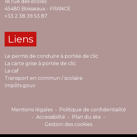
18 rue des écoles
45480 Boisseaux - FRANCE
+33 2 38 39 53 87
Liens
Le permis de conduire à portée de clic
La carte grise à portée de clic
La caf
Transport en commun / scolaire
Impôts.gouv
Mentions légales
-
Politique de confidentialité
-
Accessibilité
-
Plan du site
-
Gestion des cookies