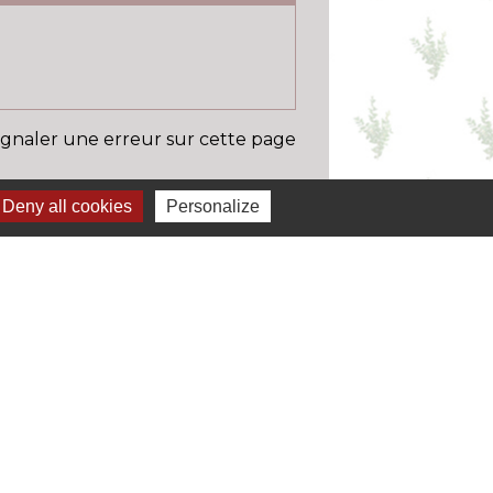
ignaler une erreur sur cette page
Deny all cookies
Personalize
Liens
 permis de conduire à portée de clic
 carte grise à portée de clic
 caf
ansport en commun / scolaire
mpôts.gouv