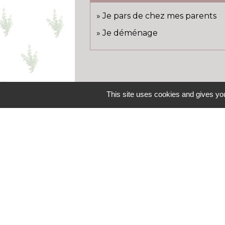
Je pars de chez mes parents
Je déménage
This site uses cookies and gives you
Contacts
Commune de Boisseaux
18 rue des écoles
45480 Boisseaux - FRANCE
+33 2 38 39 53 87