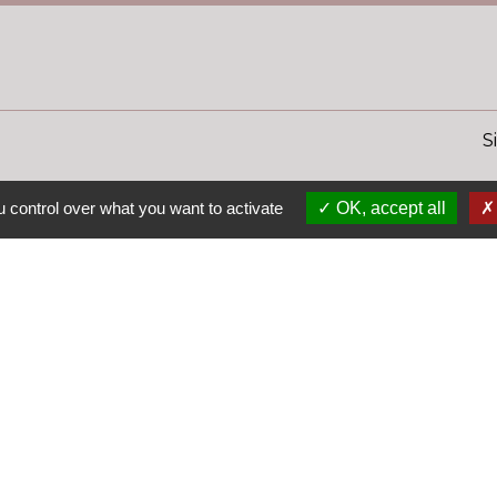
S
 control over what you want to activate
OK, accept all
Le
La
La
Tr
I