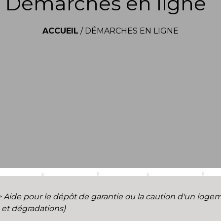
Démarches en ligne
ACCUEIL
/
DÉMARCHES EN LIGNE
>
Aide pour le dépôt de garantie ou la caution d'un loge
 et dégradations)