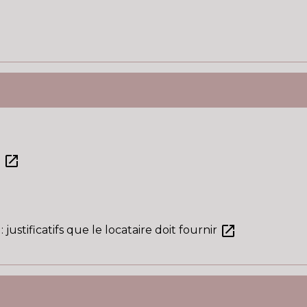
ew
open_in_new
e
open_in_new
justificatifs que le locataire doit fournir