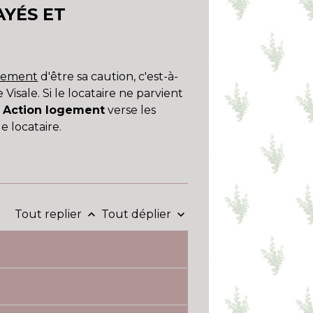
AYÉS ET
ogement
d'être sa caution, c'est-à-
Visale. Si le locataire ne parvient
,
Action logement
verse les
e locataire.
Tout replier
Tout déplier
keyboard_arrow_up
keyboard_arrow_down