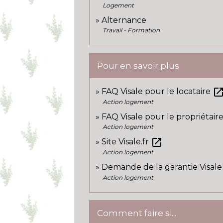
Logement
Alternance
Travail - Formation
Pour en savoir plus
open_in_n
FAQ Visale pour le locataire
Action logement
FAQ Visale pour le propriétair
Action logement
open_in_new
Site Visale.fr
Action logement
Demande de la garantie Visale : 
Action logement
Comment faire si...