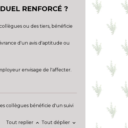
VIDUEL RENFORCÉ ?
 collègues ou des tiers, bénéficie
vrance d'un avis d'aptitude ou
mployeur envisage de l'affecter.
ses collègues bénéficie d'un suivi
Tout replier
Tout déplier
keyboard_arrow_up
keyboard_arrow_down