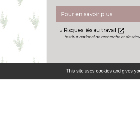
Pour en savoir plus
open_in_new
Risques liés au travail
Institut national de recherche et de sécu
This site uses cookies and gives you
Contacts
Commune de Boisseaux
18 rue des écoles
45480 Boisseaux - FRANCE
+33 2 38 39 53 87