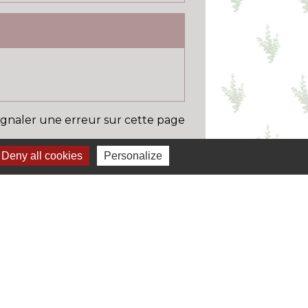
ignaler une erreur sur cette page
Deny all cookies
Personalize
Liens
 permis de conduire à portée de clic
 carte grise à portée de clic
 caf
ansport en commun / scolaire