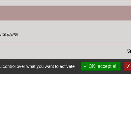
rité (INRS)
S
 control over what you want to activate
OK, accept all
Le
La
La
Tr