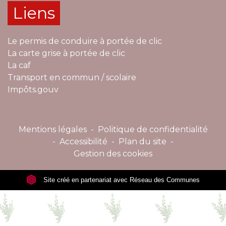
Liens
Le permis de conduire à portée de clic
La carte grise à portée de clic
La caf
Transport en commun / scolaire
Impôts.gouv
Mentions légales
-
Politique de confidentialité
-
Accessibilité
-
Plan du site
-
Gestion des cookies
Site créé en partenariat avec Réseau des Communes