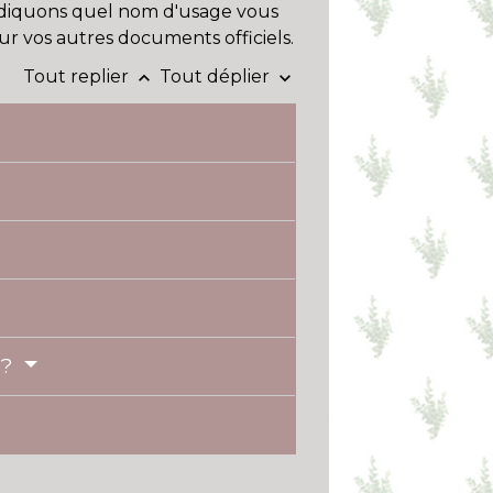
diquons quel nom d'usage vous
sur vos autres documents officiels.
Tout replier
Tout déplier
keyboard_arrow_up
keyboard_arrow_down
 ?