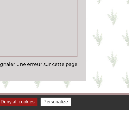
ignaler une erreur sur cette page
Deny all cookies
Personalize
Liens
 permis de conduire à portée de clic
 carte grise à portée de clic