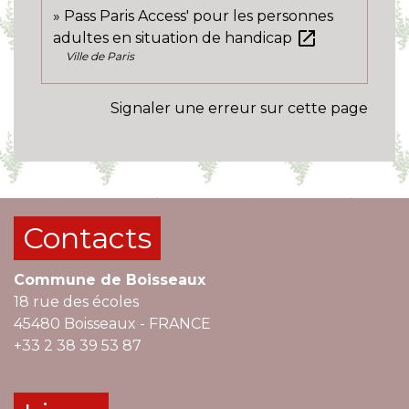
Pass Paris Access' pour les personnes
open_in_new
adultes en situation de handicap
Ville de Paris
Signaler une erreur sur cette page
Contacts
Commune de Boisseaux
18 rue des écoles
45480 Boisseaux - FRANCE
+33 2 38 39 53 87