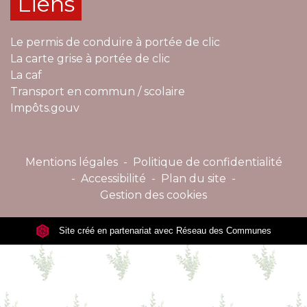
Liens
Le permis de conduire à portée de clic
La carte grise à portée de clic
La caf
Transport en commun / scolaire
Impôts.gouv
Mentions légales
-
Politique de confidentialité
-
Accessibilité
-
Plan du site
-
Gestion des cookies
Site créé en partenariat avec Réseau des Communes