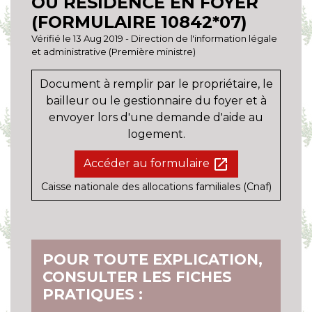
OU RÉSIDENCE EN FOYER
(FORMULAIRE 10842*07)
Vérifié le 13 Aug 2019 - Direction de l'information légale
et administrative (Première ministre)
Document à remplir par le propriétaire, le
bailleur ou le gestionnaire du foyer et à
envoyer lors d'une demande d'aide au
logement.
open_in_new
Accéder au formulaire
Caisse nationale des allocations familiales (Cnaf)
POUR TOUTE EXPLICATION,
CONSULTER LES FICHES
PRATIQUES :