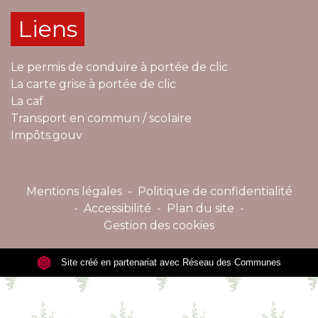
Liens
Le permis de conduire à portée de clic
La carte grise à portée de clic
La caf
Transport en commun / scolaire
Impôts.gouv
Mentions légales
-
Politique de confidentialité
-
Accessibilité
-
Plan du site
-
Gestion des cookies
Site créé en partenariat avec Réseau des Communes