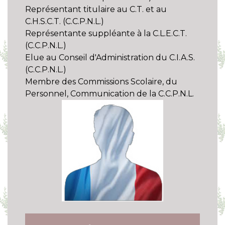
Représentant titulaire au C.T. et au
C.H.S.C.T. (C.C.P.N.L.)
Représentante suppléante à la C.L.E.C.T.
(C.C.P.N.L.)
Elue au Conseil d'Administration du C.I.A.S.
(C.C.P.N.L.)
Membre des Commissions Scolaire, du
Personnel, Communication de la C.C.P.N.L.