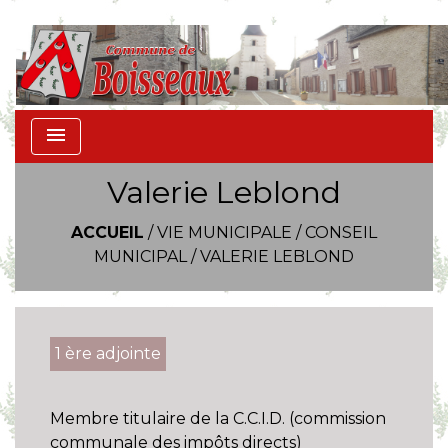
menu
Valerie Leblond
ACCUEIL
/
VIE MUNICIPALE
/
CONSEIL
MUNICIPAL
/
VALERIE LEBLOND
1 ère adjointe
Membre titulaire de la C.C.I.D. (commission
communale des impôts directs)