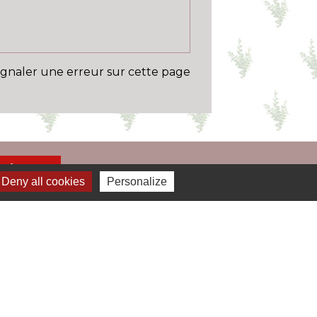
ignaler une erreur sur cette page
Liens
Deny all cookies
Personalize
 permis de conduire à portée de clic
 carte grise à portée de clic
 caf
ansport en commun / scolaire
mpôts.gouv