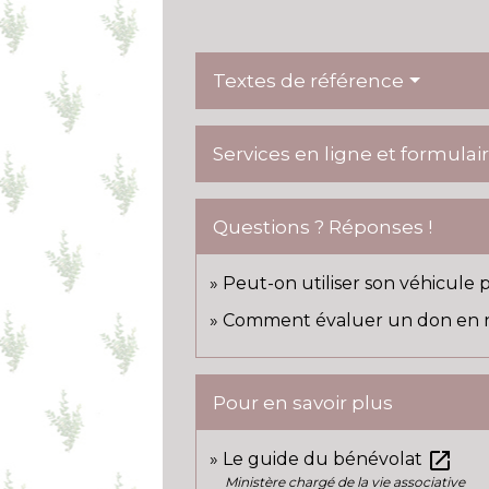
Textes de référence
Services en ligne et formulai
Questions ? Réponses !
Peut-on utiliser son véhicule 
Comment évaluer un don en na
Pour en savoir plus
open_in_new
Le guide du bénévolat
Ministère chargé de la vie associative