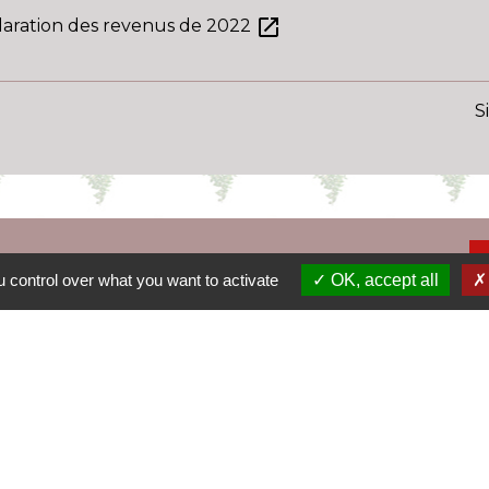
open_in_new
laration des revenus de 2022
S
 control over what you want to activate
OK, accept all
Le
La
La
Tr
I