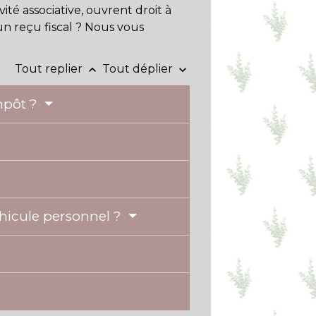
ité associative, ouvrent droit à
un reçu fiscal ? Nous vous
Tout replier
Tout déplier
keyboard_arrow_up
keyboard_arrow_down
impôt ?
éhicule personnel ?