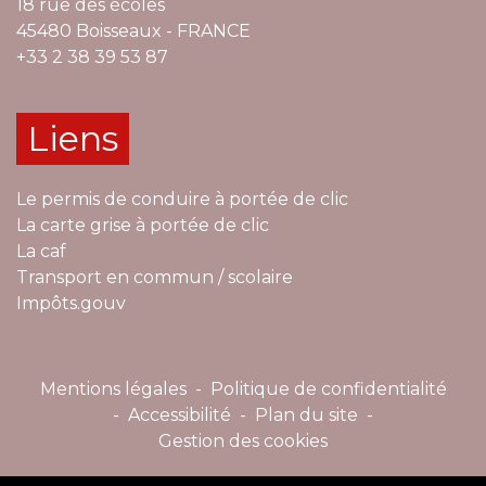
18 rue des écoles
45480 Boisseaux - FRANCE
+33 2 38 39 53 87
Liens
Le permis de conduire à portée de clic
La carte grise à portée de clic
La caf
Transport en commun / scolaire
Impôts.gouv
Mentions légales
-
Politique de confidentialité
-
Accessibilité
-
Plan du site
-
Gestion des cookies