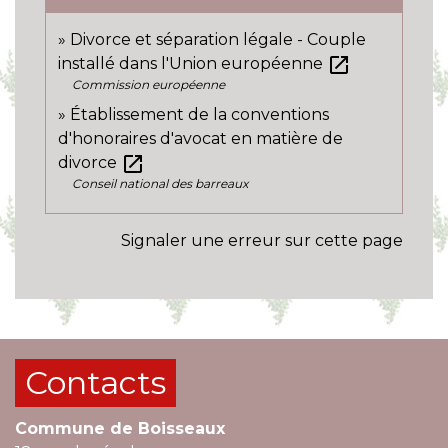
Divorce et séparation légale - Couple
open_in_new
installé dans l'Union européenne
Commission européenne
Établissement de la conventions
d'honoraires d'avocat en matière de
open_in_new
divorce
Conseil national des barreaux
Signaler une erreur sur cette page
Contacts
Commune de Boisseaux