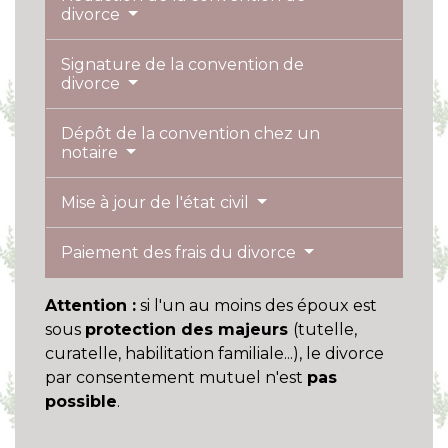
divorce
Signature de la convention de
divorce
Dépôt de la convention chez un
notaire
Mise à jour de l'état civil
Paiement des frais du divorce
Attention :
si l'un au moins des époux est
sous
protection des majeurs
(tutelle,
curatelle, habilitation familiale...), le divorce
par consentement mutuel n'est
pas
possible
.