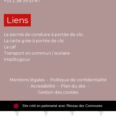
+33 2 38 39 53 87
Liens
Le permis de conduire à portée de clic
La carte grise à portée de clic
La caf
Transport en commun / scolaire
Impôts.gouv
Mentions légales
-
Politique de confidentialité
-
Accessibilité
-
Plan du site
-
Gestion des cookies
Site créé en partenariat avec Réseau des Communes