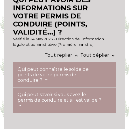
INFORMATIONS SUR
VOTRE PERMIS DE
CONDUIRE (POINTS,
VALIDITÉ...) ?
Vérifié le 24 May 2023 - Direction de l'information
légale et administrative (Première ministre)
Tout replier
Tout déplier
keyboard_arrow_up
keyboard_arrow_down
Qui peut connaître le solde de
points de votre permis de
conduire ?
Qui peut savoir si vous avez le
permis de conduire et s'il est valide ?