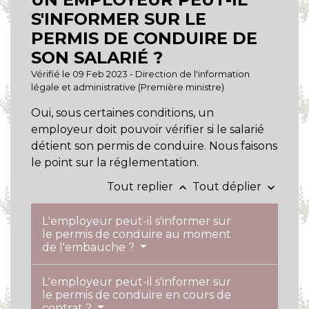
S'INFORMER SUR LE
PERMIS DE CONDUIRE DE
SON SALARIÉ ?
Vérifié le 09 Feb 2023 - Direction de l'information
légale et administrative (Première ministre)
Oui, sous certaines conditions, un
employeur doit pouvoir vérifier si le salarié
détient son permis de conduire. Nous faisons
le point sur la réglementation.
Tout replier
Tout déplier
keyboard_arrow_up
keyboard_arrow_down
L'employeur peut-il s'informer sur
le permis de conduire au moment
de l'embauche ?
L'employeur peut-il s'informer sur
le permis de conduire en cours de
contrat ?