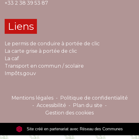
+33 2 38 39 53 87
Liens
Le permis de conduire à portée de clic
La carte grise à portée de clic
La caf
Transport en commun / scolaire
Impôts.gouv
Mentions légales
-
Politique de confidentialité
-
Accessibilité
-
Plan du site
-
Gestion des cookies
Site créé en partenariat avec Réseau des Communes