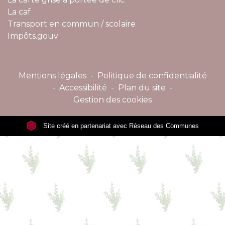
La caf
Transport en commun / scolaire
Impôts.gouv
Mentions légales
-
Politique de confidentialité
-
Accessibilité
-
Plan du site
-
Gestion des cookies
Site créé en partenariat avec Réseau des Communes