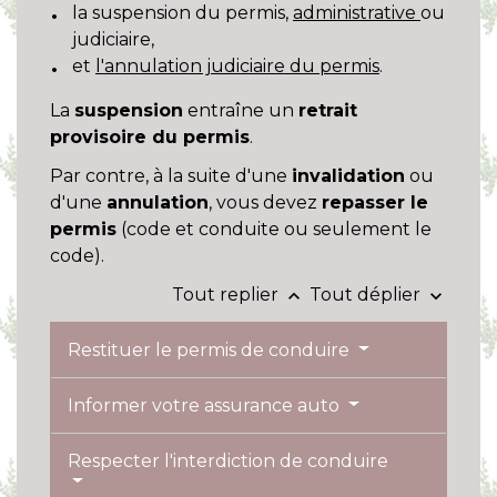
la suspension du permis,
administrative
ou
judiciaire,
et
l'annulation judiciaire du permis
.
La
suspension
entraîne un
retrait
provisoire du permis
.
Par contre, à la suite d'une
invalidation
ou
d'une
annulation
, vous devez
repasser le
permis
(code et conduite ou seulement le
code).
Tout replier
Tout déplier
keyboard_arrow_up
keyboard_arrow_down
Restituer le permis de conduire
Informer votre assurance auto
Respecter l'interdiction de conduire