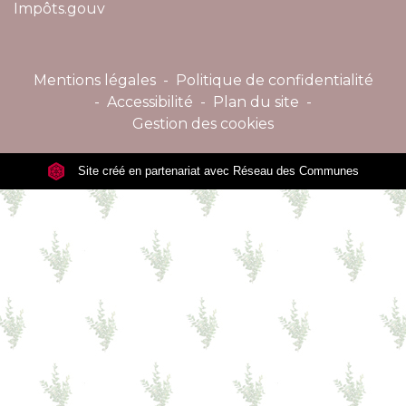
Impôts.gouv
Mentions légales
-
Politique de confidentialité
-
Accessibilité
-
Plan du site
-
Gestion des cookies
Site créé en partenariat avec Réseau des Communes