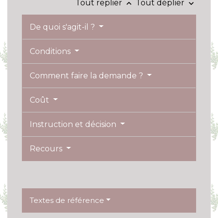
Tout replier
Tout déplier
keyboard_arrow_up
keyboard_arrow_down
De quoi s'agit-il ?
Conditions
Comment faire la demande ?
Coût
Instruction et décision
Recours
Textes de référence