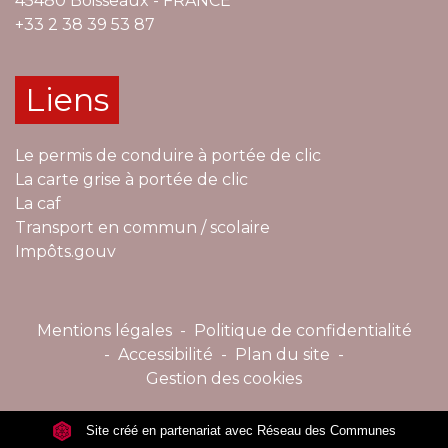
45480 Boisseaux - FRANCE
+33 2 38 39 53 87
Liens
Le permis de conduire à portée de clic
La carte grise à portée de clic
La caf
Transport en commun / scolaire
Impôts.gouv
Mentions légales
-
Politique de confidentialité
-
Accessibilité
-
Plan du site
-
Gestion des cookies
Site créé en partenariat avec Réseau des Communes