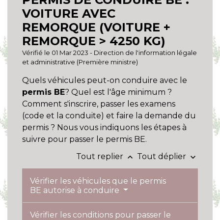
VOITURE AVEC
REMORQUE (VOITURE +
REMORQUE > 4250 KG)
Vérifié le 01 Mar 2023 - Direction de l'information légale
et administrative (Première ministre)
Quels véhicules peut-on conduire avec le
permis BE
? Quel est l'âge minimum ?
Comment s'inscrire, passer les examens
(code et la conduite) et faire la demande du
permis ? Nous vous indiquons les étapes à
suivre pour passer le permis BE.
Tout replier
Tout déplier
keyboard_arrow_up
keyboard_arrow_down
Vérifier les véhicules que le permis
BE autorise à conduire
Vérifier les conditions pour passer le