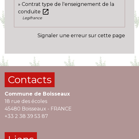
Contrat type de l'enseignement de la
open_in_new
conduite
Legifrance
Signaler une erreur sur cette page
Contacts
Commune de Boisseaux
18 rue des écoles
45480 Boisseaux - FRANCE
+33 2 38 39 53 87