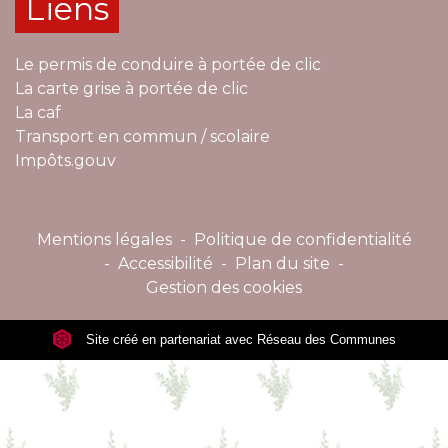
Liens
Le permis de conduire à portée de clic
La carte grise à portée de clic
La caf
Transport en commun / scolaire
Impôts.gouv
Mentions légales
-
Politique de confidentialité
-
Accessibilité
-
Plan du site
-
Gestion des cookies
Site créé en partenariat avec Réseau des Communes