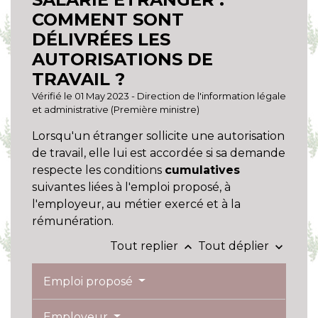
COMMENT SONT
DÉLIVRÉES LES
AUTORISATIONS DE
TRAVAIL ?
Vérifié le 01 May 2023 - Direction de l'information légale
et administrative (Première ministre)
Lorsqu'un étranger sollicite une autorisation
de travail, elle lui est accordée si sa demande
respecte les conditions
cumulatives
suivantes liées à l'emploi proposé, à
l'employeur, au métier exercé et à la
rémunération.
Tout replier
Tout déplier
keyboard_arrow_up
keyboard_arrow_down
Emploi proposé
Employeur