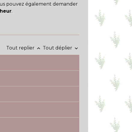
. Vous pouvez également demander
heur
.
Tout replier
Tout déplier
keyboard_arrow_up
keyboard_arrow_down