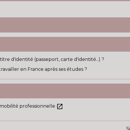
re d'identité (passeport, carte d'identité...) ?
availler en France après ses études ?
open_in_new
a mobilité professionnelle
S