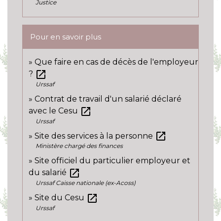
Justice
Pour en savoir plus
Que faire en cas de décès de l'employeur
open_in_new
?
Urssaf
Contrat de travail d'un salarié déclaré
open_in_new
avec le Cesu
Urssaf
open_in_new
Site des services à la personne
Ministère chargé des finances
Site officiel du particulier employeur et
open_in_new
du salarié
Urssaf Caisse nationale (ex-Acoss)
open_in_new
Site du Cesu
Urssaf