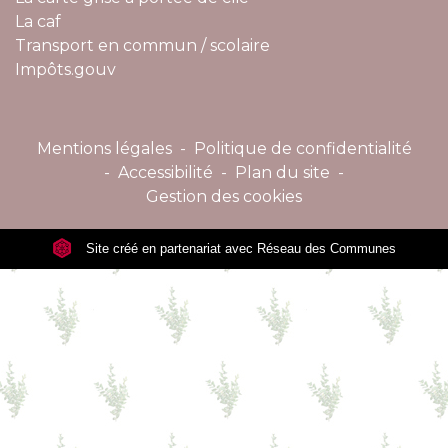
La caf
Transport en commun / scolaire
Impôts.gouv
Mentions légales
-
Politique de confidentialité
-
Accessibilité
-
Plan du site
-
Gestion des cookies
Site créé en partenariat avec Réseau des Communes