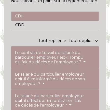
Nous faisons un point sur la réglementation.
CDI
CDD
Tout replier
Tout déplier
keyboard_arrow_up
keyboard_arrow_down
Le contrat de travail du salarié du
particulier employeur est-il rompu
du fait du décès de l'employeur ?
Le salarié du particulier employeur
doit-il être informé du décès de son
employeur ?
Le salarié du particulier employeur
doit-il effectuer un préavis en cas
de décès de l'employeur ?