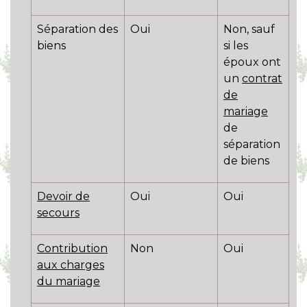
Séparation des
Oui
Non, sauf
biens
si les
époux ont
un
contrat
de
mariage
de
séparation
de biens
Devoir de
Oui
Oui
secours
Contribution
Non
Oui
aux charges
du mariage