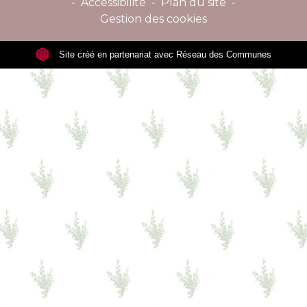
-
Accessibilité
-
Plan du site
-
Gestion des cookies
Site créé en partenariat avec Réseau des Communes